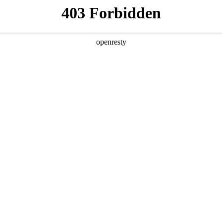
支持
车主服务
门店查询
关于z6com·尊龙